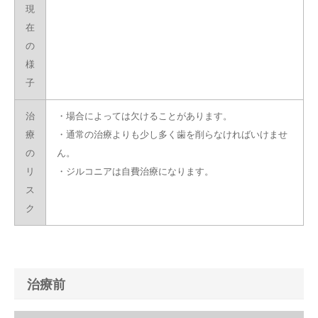
現
在
の
様
子
治
・場合によっては欠けることがあります。
療
・通常の治療よりも少し多く歯を削らなければいけませ
の
ん。
リ
・ジルコニアは自費治療になります。
ス
ク
治療前