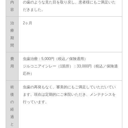
内
の歯のような見た目を取り戻し、患者様にもご満足いた
容
だきました。
治
2ヶ月
療
期
間
費
虫歯治療：5,000円（税込／保険適用）
用
ジルコニアインレー（1箇所）：33,000円（税込／保険適
応外）
術
虫歯の再発もなく、審美的にもご満足していただいてい
後
ます。現在は定期的にご来院いただき、メンテナンスを
の
行っています。
経
過
と