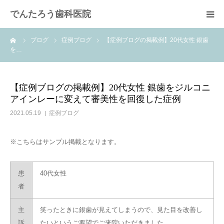
でんたろう歯科医院
ーム
ブログ
症例ブログ
【症例ブログの掲載例】20代女性 銀歯
医院概要
を…
診療メニュー
【症例ブログの掲載例】20代女性 銀歯をジルコニ
アインレーに変えて審美性を回復した症例
よくあるご質問
2021.05.19
症例ブログ
費用について
※こちらはサンプル掲載となります。
アクセス
患
40代女性
者
主
笑ったときに銀歯が見えてしまうので、見た目を改善し
訴
たいというご要望でご来院いただきました。