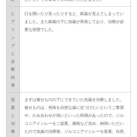
ヒ
口を開いたり笑ったりすると、銀歯が見えてしまってい
ア
ました。また銀歯の下に虫歯が再発しており、治療が必
リ
要な状態でした。
ン
グ
と
診
断
結
果
提
まずは被せものの下にできていた虫歯を治療しました。
案
被せものは、色味を自然な歯に近づけたいというご要望
と
や、かみ合わせが強いといった特徴があったので、ジル
治
コニアインレーをご提案。価格など含め、納得いただい
療
たので虫歯の治療後、ジルコニアインレーを装着。自然