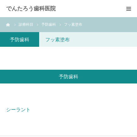
でんたろう歯科医院
ーム
診療科目
予防歯科
フッ素塗布
医院概要
予防歯科
フッ素塗布
診療メニュー
よくあるご質問
予防歯科
費用について
アクセス
シーラント