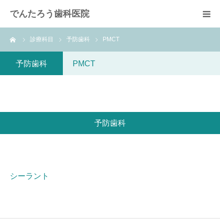
でんたろう歯科医院
ーム
診療科目
予防歯科
PMCT
医院概要
予防歯科
PMCT
診療メニュー
よくあるご質問
予防歯科
費用について
アクセス
シーラント