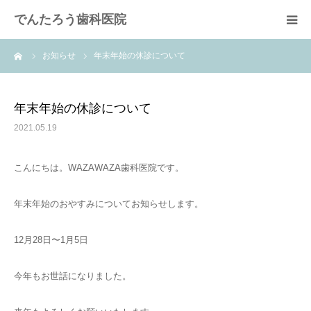
でんたろう歯科医院
ーム
お知らせ
年末年始の休診について
医院概要
診療メニュー
年末年始の休診について
2021.05.19
よくあるご質問
こんにちは。WAZAWAZA歯科医院です。
費用について
年末年始のおやすみについてお知らせします。
アクセス
12月28日〜1月5日
今年もお世話になりました。